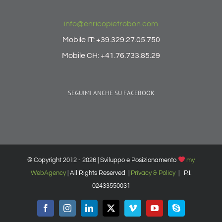
info@enricopietrobon.com
Mobile IT: +39.329.27.05.750
Mobile CH: +41.76.733.85.29
SEGUIMI ANCHE SU FACEBOOK
© Copyright 2012 -
2026 | Sviluppo e Posizionamento
my
WebAgency
| All Rights Reserved |
Privacy & Policy
| P.I.
02433550031
Facebook
Instagram
LinkedIn
X
Vimeo
YouTube
Skype