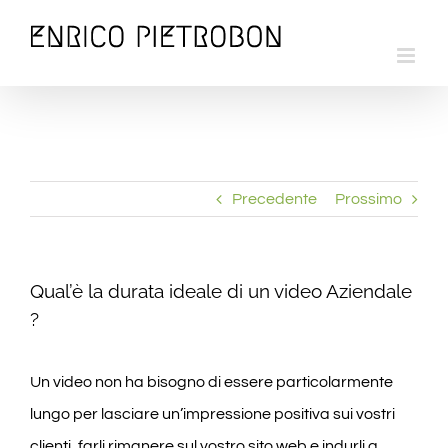
Salta
al
contenuto
Precedente
Prossimo
Qual’è la durata ideale di un video Aziendale
?
Un video non ha bisogno di essere particolarmente
lungo per lasciare un’impressione positiva sui vostri
clienti, farli rimanere sul vostro sito web e indurli a