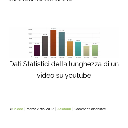
Dati Statistici della lunghezza di un
video su youtube
su
Di
Chicco
|
Marzo 27th, 2017
|
Aziendali
|
Commenti disabilitati
Qual’è
la