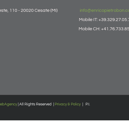
ieste, 110 - 20020 Cesate (MI)
info@enricopietrobon.
Mobile IT: +39.329.27.05
Mobile CH: +41.76.733.8
ebAgency
| All Rights Reserved |
Privacy & Policy
| P.I.