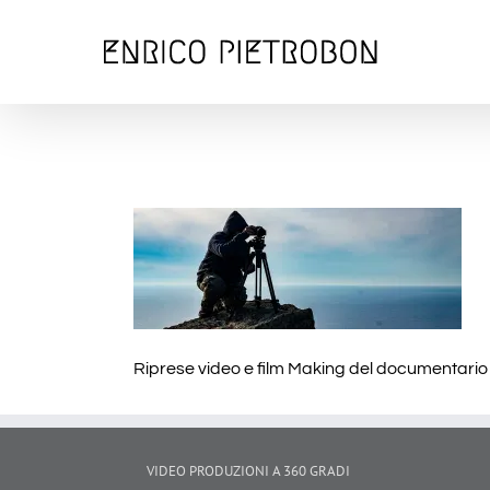
Salta
al
contenuto
Riprese video e film Making del documentario s
VIDEO PRODUZIONI A 360 GRADI