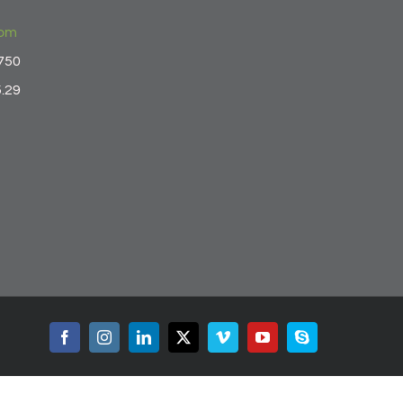
com
.750
5.29
Facebook
Instagram
LinkedIn
X
Vimeo
YouTube
Skype